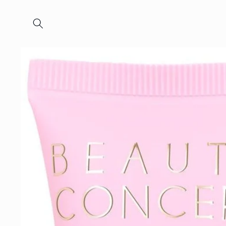
Ir
directamente
al contenido
Ir
directamente
a la
información
del
producto