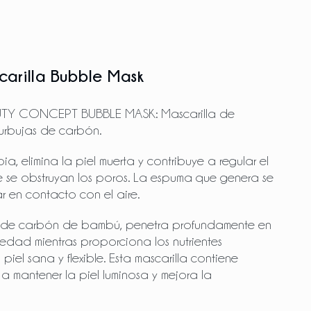
carilla Bubble Mask
TY CONCEPT BUBBLE MASK: Mascarilla de
bujas de carbón.
ia, elimina la piel muerta y contribuye a regular el
 se obstruyan los poros. La espuma que genera se
r en contacto con el aire.
o de carbón de bambú, penetra profundamente en
ciedad mientras proporciona los nutrientes
el sana y flexible. Esta mascarilla contiene
 mantener la piel luminosa y mejora la