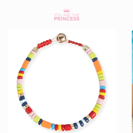
Ir
directamente
al contenido
Ir
directamente
a la
información
del
producto